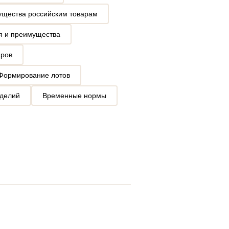
щества российским товарам
ия и преимущества
аров
Формирование лотов
зделий
Временные нормы