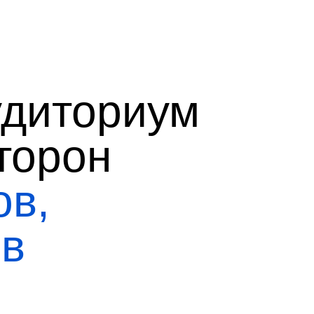
удиториум
торон
ов,
ов