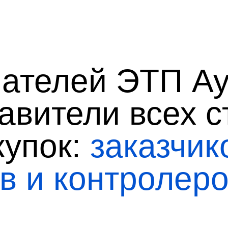
ателей ЭТП А
авители всех с
купок:
заказчик
в и контролер