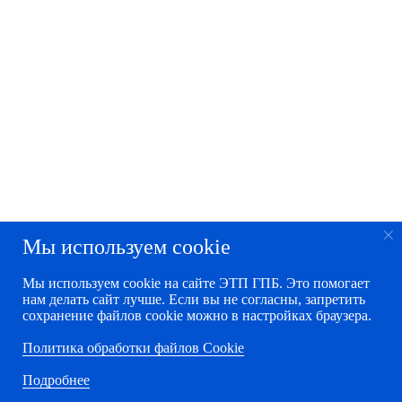
Имя, фамилия*
Контактный телефон*
Email*
Мы используем cookie
Мы используем cookie на сайте ЭТП ГПБ. Это помогает
нам делать сайт лучше. Если вы не согласны, запретить
сохранение файлов cookie можно в настройках браузера.
Тема обращения
Политика обработки файлов Cookie
Подробнее