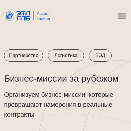
Партнерство
Логистика
ВЭД
Бизнес-миссии за рубежом
Организуем бизнес-миссии, которые
превращают намерения в реальные
контракты
Регистрация